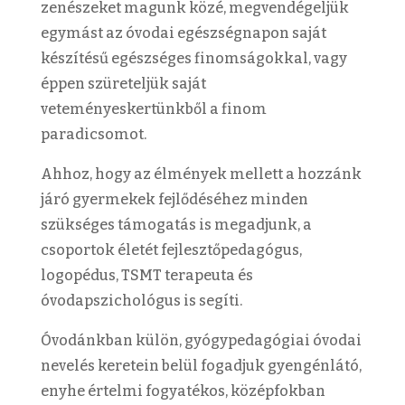
zenészeket magunk közé, megvendégeljük
egymást az óvodai egészségnapon saját
készítésű egészséges finomságokkal, vagy
éppen szüreteljük saját
veteményeskertünkből a finom
paradicsomot.
Ahhoz, hogy az élmények mellett a hozzánk
járó gyermekek fejlődéséhez minden
szükséges támogatás is megadjunk, a
csoportok életét fejlesztőpedagógus,
logopédus, TSMT terapeuta és
óvodapszichológus is segíti.
Óvodánkban külön, gyógypedagógiai óvodai
nevelés keretein belül fogadjuk gyengénlátó,
enyhe értelmi fogyatékos, középfokban