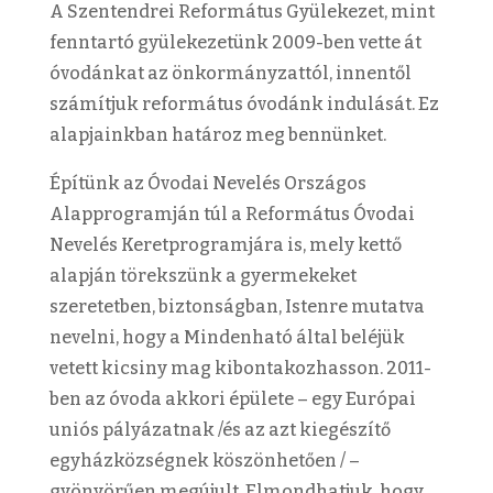
A Szentendrei Református Gyülekezet, mint
fenntartó gyülekezetünk 2009-ben vette át
óvodánkat az önkormányzattól, innentől
számítjuk református óvodánk indulását. Ez
alapjainkban határoz meg bennünket.
Építünk az Óvodai Nevelés Országos
Alapprogramján túl a Református Óvodai
Nevelés Keretprogramjára is, mely kettő
alapján törekszünk a gyermekeket
szeretetben, biztonságban, Istenre mutatva
nevelni, hogy a Mindenható által beléjük
vetett kicsiny mag kibontakozhasson. 2011-
ben az óvoda akkori épülete – egy Európai
uniós pályázatnak /és az azt kiegészítő
egyházközségnek köszönhetően / –
gyönyörűen megújult. Elmondhatjuk, hogy