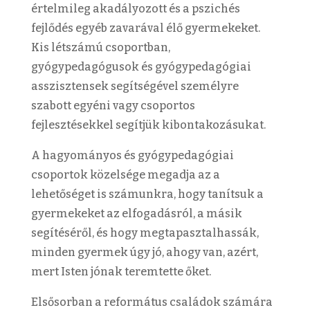
értelmileg akadályozott és a pszichés
fejlődés egyéb zavarával élő gyermekeket.
Kis létszámú csoportban,
gyógypedagógusok és gyógypedagógiai
asszisztensek segítségével személyre
szabott egyéni vagy csoportos
fejlesztésekkel segítjük kibontakozásukat.
A hagyományos és gyógypedagógiai
csoportok közelsége megadja az a
lehetőséget is számunkra, hogy tanítsuk a
gyermekeket az elfogadásról, a másik
segítéséről, és hogy megtapasztalhassák,
minden gyermek úgy jó, ahogy van, azért,
mert Isten jónak teremtette őket.
Elsősorban a református családok számára