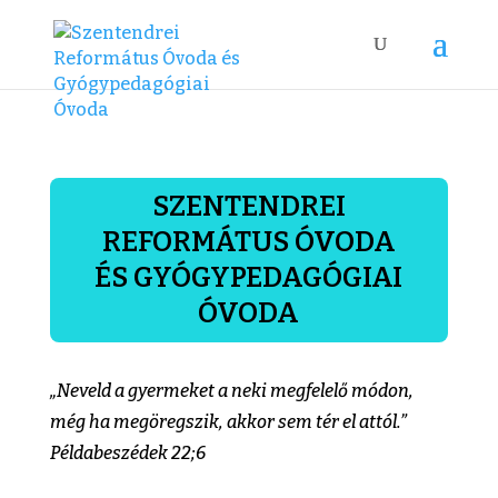
SZENTENDREI
REFORMÁTUS ÓVODA
ÉS GYÓGYPEDAGÓGIAI
ÓVODA
„Neveld a gyermeket a neki megfelelő módon,
még ha megöregszik, akkor sem tér el attól.”
Példabeszédek 22;6