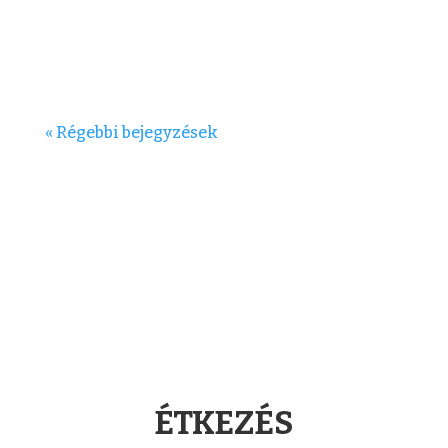
jótékonysági vásárunkra 2023. május...
« Régebbi bejegyzések
ÉTKEZÉS