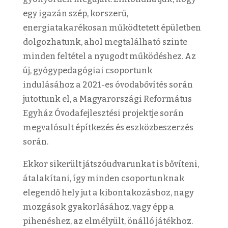
egy igazán szép, korszerű,
energiatakarékosan működtetett épületben
dolgozhatunk, ahol megtalálható szinte
minden feltétel a nyugodt működéshez. Az
új, gyógypedagógiai csoportunk
indulásához a 2021-es óvodabővítés során
jutottunk el, a Magyarországi Református
Egyház Óvodafejlesztési projektje során
megvalósult építkezés és eszközbeszerzés
során.
Ekkor sikerült játszóudvarunkat is bővíteni,
átalakítani, így minden csoportunknak
elegendő hely jut a kibontakozáshoz, nagy
mozgások gyakorlásához, vagy épp a
pihenéshez, az elmélyült, önálló játékhoz.