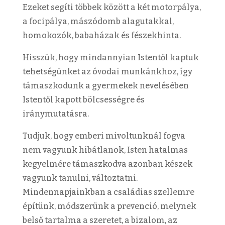
Ezeket segíti többek között a két motorpálya,
a focipálya, mászódomb alagutakkal,
homokozók, babaházak és fészekhinta.
Hisszük, hogy mindannyian Istentől kaptuk
tehetségünket az óvodai munkánkhoz, így
támaszkodunk a gyermekek nevelésében
Istentől kapott bölcsességre és
iránymutatásra.
Tudjuk, hogy emberi mivoltunknál fogva
nem vagyunk hibátlanok, Isten hatalmas
kegyelmére támaszkodva azonban készek
vagyunk tanulni, változtatni.
Mindennapjainkban a családias szellemre
építünk, módszerünk a prevenció, melynek
belső tartalma a szeretet, a bizalom, az