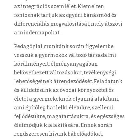
az integrációs szemlélet. Kiemelten
fontosnak tartjuk az egyéni bánásmód és
differenciálás megvalósítását, mely átszövi
a mindennapokat.
Pedagógiai munkánk során figyelembe
vesszük a gyermekek változó társadalmi
körülményeit, élményanyagában
bekövetkezett változásokat, tevékenységi
lehetőségeinek átrendeződését. Feladatunk
és küldetésünk az óvodai környezetet és
életet a gyermekeknek olyanná alakítani,
ami építőleg hat lelki életükre, szellemi
fejlődésükre, magatartásukra, és egészséges
életmódjuk kialakítására. Ennek során
rendszeresen hívunk bábelőadókat,